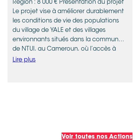
Région : 8 000 € Présentation du projet
Le projet vise à améliorer durablement
les conditions de vie des populations
du village de YALE et des villages
environnants situés dans la commune
de NTUI, au Cameroun, où l’accès à
l’eau potable reste inexistant. Cette
Lire plus
situation favorise la propagation de
maladies hydriques, notamment chez
les enfants et les femmes.
Le projet prévoit :
La construction d’un forage équipé
d’une pompe solaire ;
La mise en place d’un château d’eau ;
La sensibilisation des populations aux
Voir toutes nos Actions