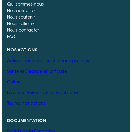
Réduire les inégalités touchant
Qui sommes-nous
Nos actualités
particulièrement les femmes et les
Nous soutenir
jeunes filles ;
Nous solliciter
Favoriser la scolarisation des enfants en
Nous contacter
FAQ
réduisant les corvées d’eau.
Bénéficiaires
NOS ACTIONS
Le projet bénéficiera directement à
Actions humanitaires et émancipatrices
environ 500 personnes et
Santé et Enfance en difficulté
indirectement 700 personnes
Culture
Laïcité et Valeurs de la République
Toutes nos actions
DOCUMENTATION
Statuts de la Fondation