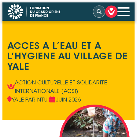
Rechercher
QUI SOMMES-NOUS
ACCES A L’EAU ET A
NOS ACTIONS
NOUS SOUTENIR
L’HYGIENE AU VILLAGE DE
NOUS SOLLICITER
ACTUALITÉS
YALE
TÉMOIGNAGES
CONTACT
ACTION CULTURELLE ET SOLIDARITE
INTERNATIONALE (ACSI)
YALE PAR NTUI
JUIN 2026