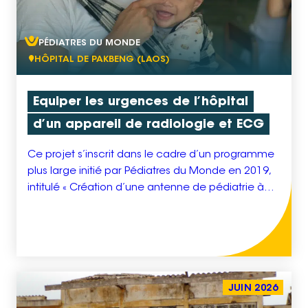
PÉDIATRES DU MONDE
HÔPITAL DE PAKBENG (LAOS)
Equiper les urgences de l’hôpital
d’un appareil de radiologie et ECG
Ce projet s’inscrit dans le cadre d’un programme
plus large initié par Pédiatres du Monde en 2019,
intitulé « Création d’une antenne de pédiatrie à
l’hôpital communautaire du district de santé de
Pakbeng », dont l’objectif principal est
l’amélioration de la prise en charge pédiatrique,
en renforçant à la fois les infrastructures et les
compétences […]
JUIN 2026