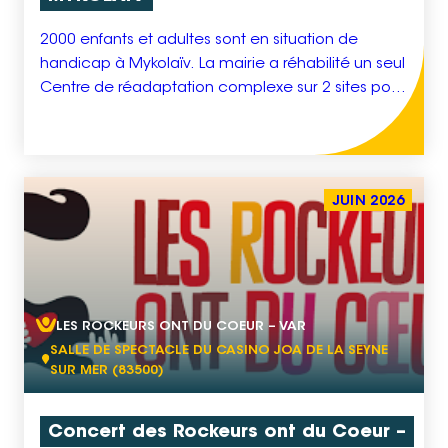
2000 enfants et adultes sont en situation de
handicap à Mykolaïv. La mairie a réhabilité un seul
Centre de réadaptation complexe sur 2 sites pour
une capacité d’accueil totale de 70 enfants et 25
adultes (18 ans & plus). Le centre apporte son
aide aux enfants en situation de handicap âgés
de 0 à 18 […]
JUIN 2026
LES ROCKEURS ONT DU COEUR – VAR
SALLE DE SPECTACLE DU CASINO JOA DE LA SEYNE
SUR MER (83500)
Concert des Rockeurs ont du Coeur –