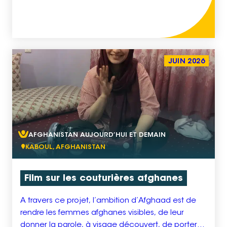
webmaster monte la nouvelle version du site sous
un nom de domaine provisoire (exemple :
refonte.adsv.fr). Il procède à […]
JUIN 2026
AFGHANISTAN AUJOURD’HUI ET DEMAIN
KABOUL, AFGHANISTAN
Film sur les couturières afghanes
A travers ce projet, l’ambition d’Afghaad est de
rendre les femmes afghanes visibles, de leur
donner la parole, à visage découvert, de porter