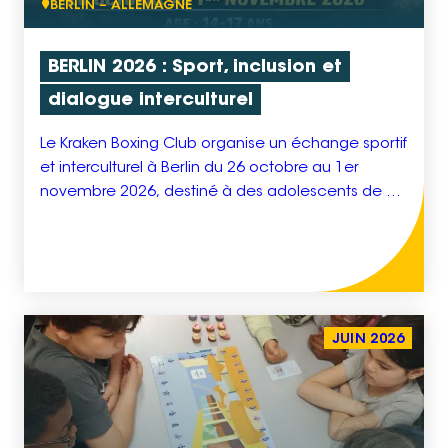
BERLIN – ALLEMAGNE
BERLIN 2026 : Sport, inclusion et
dialogue interculturel
Le Kraken Boxing Club organise un échange sportif
et interculturel à Berlin du 26 octobre au 1er
novembre 2026, destiné à des adolescents de 14
à 17 ans, majoritairement issus de quartiers
prioritaires et de parcours fragilisés. Beaucoup
d’entre eux ne partent pas en vacances et n’ont
jamais eu l’opportunité de voyager à l’étranger.
Ce […]
JUIN 2026