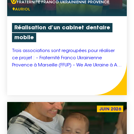
FRATERNITÉ FRANCO UKRAINIENNE PROVENCE
AURIOL
Réalisation d’un cabinet dentaire
mobile
Trois associations sont regroupées pour réaliser
ce projet : – Fraternité Franco Ukrainienne
Provence à Marseille (FFUP) – We Are Ukraine à Aix-
en-Provence (WAU) – Solidarité Ukraine Auriol &
Pays d’Aubagne et de l’Étoile à Auriol (SUAPAE)
Nous aidons les Ukrainiens depuis le début de
l’invasion Russe. Nous allons réaliser un second
projet d’unité de […]
JUIN 2026