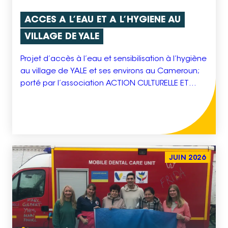
ACCES A L’EAU ET A L’HYGIENE AU
VILLAGE DE YALE
Projet d’accès à l’eau et sensibilisation à l’hygiène
au village de YALE et ses environs au Cameroun;
porté par l’association ACTION CULTURELLE ET
SOLIDARITÉ INTERNATIONALE (ACSI), basée en
Indre-et-Loire, en partenariat avec l’association
camerounaise GPDJ et l’association française
ADIP-France. Coût global du projet : 45 817 € –
Subvention sollicitée auprès de la Région : […]
JUIN 2026