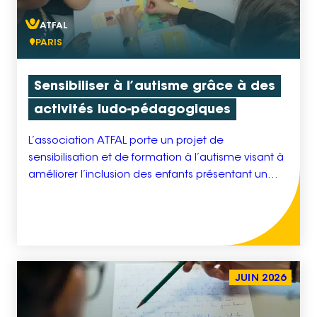
ATFAL
PARIS
Sensibiliser à l’autisme grâce à des
activités ludo-pédagogiques
L’association ATFAL porte un projet de
sensibilisation et de formation à l’autisme visant à
améliorer l’inclusion des enfants présentant un
trouble du spectre de l’autisme (TSA) dans les
environnements scolaires, périscolaires et
extrascolaires. Ce projet repose sur une approche
innovante de ludo-pédagogie, à travers le
déploiement du jeu éducatif Katy Pique, conçu
pour permettre aux […]
JUIN 2026