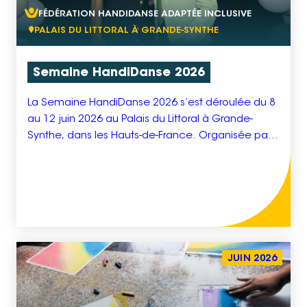
FÉDÉRATION HANDIDANSE ADAPTÉE INCLUSIVE
PALAIS DU LITTORAL À GRANDE-SYNTHE
Semaine HandiDanse 2026
La Semaine HandiDanse 2026 s’est déroulée du 8
au 12 juin 2026 au Palais du Littoral à Grande-
Synthe, dans les Hauts-de-France. Organisée par
la Fédération HandiDanse Adaptée Inclusive,
cette manifestation a pour objectif de rendre
visible la pratique artistique des personnes en
situation de handicap, de déficiences et des
personnes âgées, en leur offrant un […]
JUIN 2026