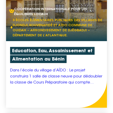
COOPÉRATION INTERNATIONALE POUR LES
ÉQUILIBRES LOCAUX
3 ÉCOLES ÉLÉMENTAIRES PUBLIQUES DES VILLAGES DE
DJONDJI, KOUVENAFIDÉ ET AÏDO COMMUNE DE
OUIDAH – ARRONDISSEMENT DE DJÊGBADJI –
DÉPARTEMENT DE L’ATLANTIQUE.
Education, Eau, Assainissement et
Alimentation au Bénin
Dans l’école du village d’AÏDO : Le projet
construira 1 salle de classe neuve pour dédoubler
la classe de Cours Préparatoire qui compte
actuellement 107 élèves et un seul enseignant. Il
l’équipera d’un tableau noir, d’un bureau pour
l’enseignant et de 23 pupitres à deux places
puisque 31 pupitres sont disponibles mais il en
faudrait […]