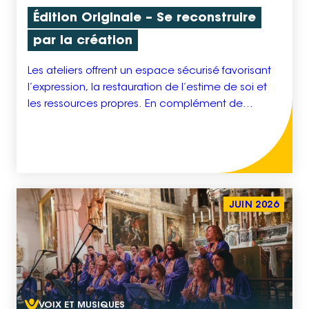
Édition Originale – Se reconstruire
par la création
Les ateliers offrent un espace sécurisé favorisant
l’expression, la restauration de l’estime de soi et
les ressources propres. En complément de
l’accompagnement social, la médiation
artistique constitue un levier de reconstruction, en
mobilisant la créativité comme support de
résilience et de réappropriation de soi. Porté par
l’association 4A, « Édition Originale » est un cycle
[…]
JUIN 2026
VOIX ET MUSIQUES