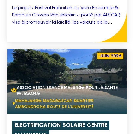
Le projet « Festival Francilien du Vivre Ensemble &
Parcours Citoyen Républicain », porté par APECAP,
vise à promouvoir la laïcité, les valeurs de la
République et la cohésion sociale dans plusieurs
communes du Val d’Oise (Gonesse, Goussainville,
Sarcelles, Arnouville, Villiers-le-Bel). Il s’inscrit
pleinement dans les priorités de la Fondation du
JUIN 2026
Grand Orient de France, […]
ASSOCIATION FRANCE MAJUNGA POUR LA SANTE
FALIAVANJA
MAHAJANGA MADAGASCAR QUARTIER
AMBONDRONA ROUTE DE L’UNIVERSITÉ
ELECTRIFICATION SOLAIRE CENTRE