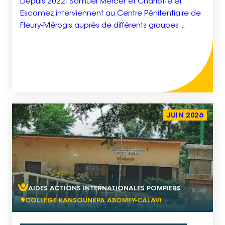
Depuis 2022, Samuel Mercer et Charlotte et
Escamez interviennent au Centre Pénitentiaire de
Fleury-Mérogis auprès de différents groupes
d’hommes détenus en longues peines. À partir
d’ateliers d’écriture, de jeu et de danse, de
débats et d’improvisations, une parole à la fois
brute et poétique oscillant entre fiction et réalité
a, peu à peu, pris vie […]
JUIN 2026
AIDES ACTIONS INTERNATIONALES POMPIERS
COLLÈGE KANSOUNKPA ABOMEY-CALAVI