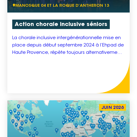
MANOSQUE 04 ET LA ROQUE D’ANTHERON 13
Action chorale inclusive séniors
La chorale inclusive intergénérationnelle mise en
place depuis début septembre 2024 à l’Ehpad de
Haute Provence, répète toujours alternativement
le jeudi ou le vendredi une fois tous les quinze
jours. Le projet sur 2026 est de mettre en place
une répétition supplémentaire le vendredi après-
midi une fois tous les quinze jours. Cela permet
d’avoir une […]
JUIN 2026