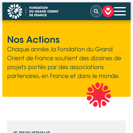
Aller
Rechercher
au
contenu
QUI SOMMES-NOUS
Nos Actions
NOS ACTIONS
Chaque année, la Fondation du Grand
NOUS SOUTENIR
NOUS SOLLICITER
Orient de France soutient des dizaines de
ACTUALITÉS
projets portés par des associations
TÉMOIGNAGES
CONTACT
partenaires, en France et dans le monde.