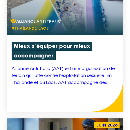
ALLIANCE ANTI TRAFIC
THAÏLANDE, LAOS
Mieux s’équiper pour mieux
accompagner
Alliance Anti Trafic (AAT) est une organisation de
terrain qui lutte contre l’exploitation sexuelle. En
Thaïlande et au Laos, AAT accompagne des
jeunes filles victimes d’exploitation sexuelle dans
leur parcours de réinsertion à travers un soutien
psychosocial, des ateliers de développement
personnel et un accès à l’éducation et/ou à la
formation professionnelle. Pour assurer un […]
JUIN 2026