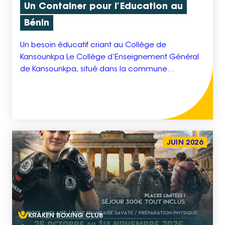
Un Container pour l’Education au
Bénin
Un besoin éducatif criant au Collège de
Kansounkpa Le Collège d’Enseignement Général
de Kansounkpa, situé dans la commune
d’Abomey-Calavi au Bénin, accueille aujourd’hui
environ 2 564 élèves. Cet effectif en constante
augmentation résulte du développement rapide
de la région. Malheureusement, le collège ne
dispose que de 632 tables-bancs, ce qui oblige
plus de 500 élèves […]
JUIN 2026
KRAKEN BOXING CLUB