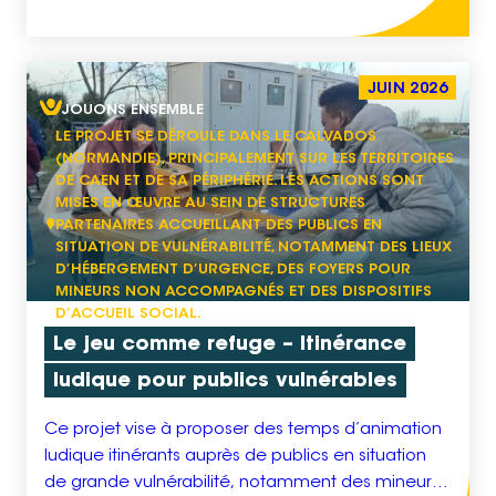
lieu emblématique […]
JUIN 2026
JOUONS ENSEMBLE
LE PROJET SE DÉROULE DANS LE CALVADOS
(NORMANDIE), PRINCIPALEMENT SUR LES TERRITOIRES
DE CAEN ET DE SA PÉRIPHÉRIE. LES ACTIONS SONT
MISES EN ŒUVRE AU SEIN DE STRUCTURES
PARTENAIRES ACCUEILLANT DES PUBLICS EN
SITUATION DE VULNÉRABILITÉ, NOTAMMENT DES LIEUX
D’HÉBERGEMENT D’URGENCE, DES FOYERS POUR
MINEURS NON ACCOMPAGNÉS ET DES DISPOSITIFS
D’ACCUEIL SOCIAL.
Le jeu comme refuge – Itinérance
ludique pour publics vulnérables
Ce projet vise à proposer des temps d’animation
ludique itinérants auprès de publics en situation
de grande vulnérabilité, notamment des mineurs