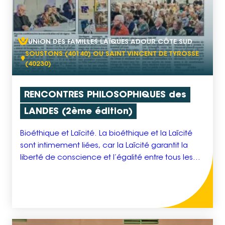
UNION DES FAMILLES LAÏQUES ADOUR CÔTE SUD
SOUSTONS (40140) OU SAINT VINCENT DE TYROSSE
(40230)
RENCONTRES PHILOSOPHIQUES des
LANDES (2ème édition)
Bioéthique et Laïcité. La bioéthique et la Laïcité
sont intimement liées, car la Laïcité garantit la
liberté de conscience et l’égalité entre tous les
citoyens, ce qui est essentiel et fondamental pour
le débat public sur les enjeux bioéthiques. Les
questions de bioéthique, telles que la vie
humaine, la dignité humaine, et les droits des […]