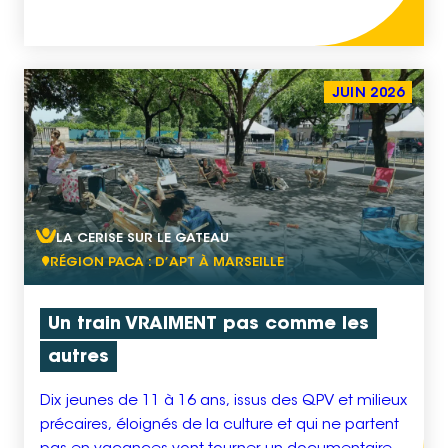
parents créent un besoin urgent d’espaces de
soutien de proximité. S’y ajoute une prévalence
de situations de handicap, notamment de
Troubles du Spectre de l’Autisme (TSA), pour
JUIN 2026
lesquelles les […]
LA CERISE SUR LE GATEAU
RÉGION PACA : D’APT À MARSEILLE
Un train VRAIMENT pas comme les
autres
Dix jeunes de 11 à 16 ans, issus des QPV et milieux
précaires, éloignés de la culture et qui ne partent