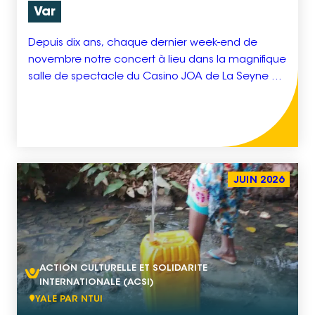
Var
Depuis dix ans, chaque dernier week-end de
novembre notre concert à lieu dans la magnifique
salle de spectacle du Casino JOA de La Seyne sur
mer. Nous y accueillons un public de tous âges
d’environ 800 à 1000 personnes, et les Groupes
de musiciens viennent de toute la France.
L’entrée au concert est non payante […]
JUIN 2026
ACTION CULTURELLE ET SOLIDARITE
INTERNATIONALE (ACSI)
YALE PAR NTUI