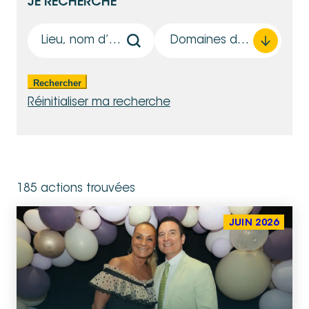
JE RECHERCHE
Recherche actions
Liste Actions
Rechercher
Sélectionnez le contenu
Sélectionnez le contenu
Rechercher
Réinitialiser ma recherche
185 actions trouvées
JUIN 2026