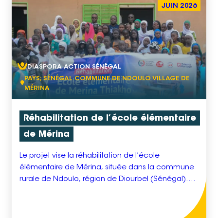
JUIN 2026
DIASPORA ACTION SÉNÉGAL
PAYS; SÉNÉGAL COMMUNE DE NDOULO VILLAGE DE
MÉRINA
Réhabilitation de l’école élémentaire
de Mérina
Le projet vise la réhabilitation de l’école
élémentaire de Mérina, située dans la commune
rurale de Ndoulo, région de Diourbel (Sénégal).
Ce village de plus de 800 habitants dispose d’une
école créée dans les années 1990, qui accueille
aujourd’hui 97 élèves dont 70 filles.