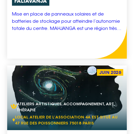
FALIAVANJA
Mise en place de panneaux solaires et de
batteries de stockage pour atteindre l’autonomie
totale du centre. MAHJANGA est une région très
ensoleillée où le solaire est très performant. Cette
installation permettra un courant régulier
protecteur de nombreux appareils médicaux :
Radiographie numérisée, ECG, échographes,
spiromètres etc., sans compter qu’il s’agit dune
énergie verte.
JUIN 2026
ATELIERS ARTISTIQUES, ACCOMPAGNEMENT, ART
THÉRAPIE
LOCAL ATELIER DE L’ASSOCIATION 4A EST SITUÉ AU
47 RUE DES POISSONNIERS 75018 PARIS