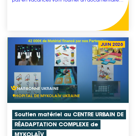
pas en vacances vont tourner un documentaire
inspiré de l’émission Des trains pas comme les
autres dans le sud de la France, entre Apt et
Marseille. Le projet mêle ainsi réalisation
documentaire, prises de […]
JUIN 2026
NARBONNE UKRAINE
HOPITAL DE MYKOLAÏV UKRAINE
Soutien matériel au CENTRE URBAIN DE
RÉADAPTATION COMPLEXE de
MYKOLAÏV