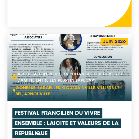
non accompagnés et des familles vivant en
habitat d’urgence. Il s’inscrit dans une démarche
d’aller-vers permettant de toucher des personnes
souvent éloignées des pratiques culturelles et des
espaces de socialisation. Déployé en lien étroit
[…]
JUIN 2026
ASSOCIATION POUR LES ECHANGES CULTURELS ET
L’AMITIE ENTRE LES PEUPLES (APECAP)
GONESSE, SARCELLES, GOUSSAINVILLE, VILLIERS-LE-
BEL, ARNOUVILLE
FESTIVAL FRANCILIEN DU VIVRE
ENSEMBLE : LAICITE ET VALEURS DE LA
REPUBLIQUE