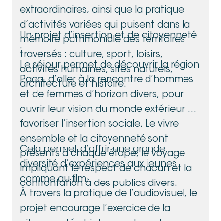
extraordinaires, ainsi que la pratique
d’activités variées qui puisent dans la
Un projet d’insertion et de citoyenneté
mémoire patrimoniale des territoires
:
traversés : culture, sport, loisirs,
Le séjour permet de découvrir la région
activités humaines, sites naturels,
Paca, d’aller à la rencontre d’hommes
architecture et histoire.
et de femmes d’horizon divers, pour
ouvrir leur vision du monde extérieur et
favoriser l’insertion sociale. Le vivre
ensemble et la citoyenneté sont
Cela permet d’offrir une grande
présents à chaque étape, le voyage
diversité d’expériences aux jeunes
impliquant le respect de chacun et la
comme au film.
confrontation à des publics divers.
À travers la pratique de l’audiovisuel, le
projet encourage l’exercice de la