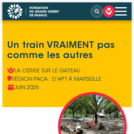
Rechercher
QUI SOMMES-NOUS
Un train VRAIMENT pas
NOS ACTIONS
NOUS SOUTENIR
comme les autres
NOUS SOLLICITER
ACTUALITÉS
TÉMOIGNAGES
LA CERISE SUR LE GATEAU
CONTACT
RÉGION PACA : D’APT À MARSEILLE
JUIN 2026