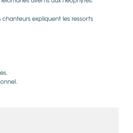
s mélomanes avertis aux néophytes.
s chanteurs expliquent les ressorts
es.
ionnel.