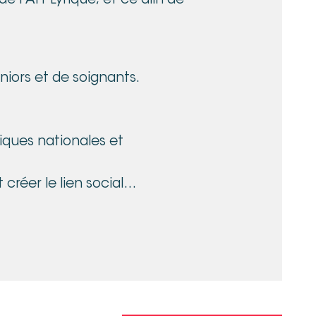
e l’Art Lyrique, et ce afin de
niors et de soignants.
riques nationales et
créer le lien social
e fêtes et estivales.