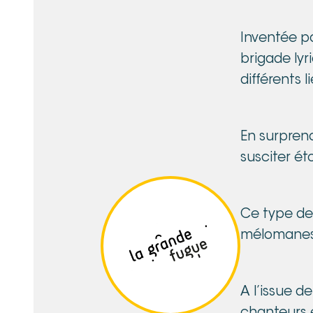
Inventée pa
brigade lyr
différents 
En surprena
susciter é
Ce type de 
mélomanes 
A l’issue d