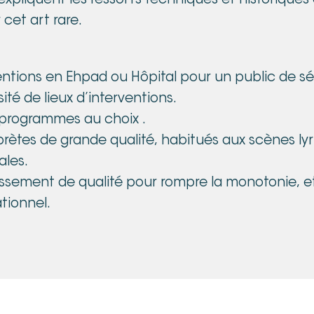
xpliquent les ressorts techniques et historiques d
 cet art rare.
entions en Ehpad ou Hôpital pour un public de sé
sité de lieux d’interventions.
 programmes au choix .
prètes de grande qualité, habitués aux scènes ly
ales.
issement de qualité pour rompre la monotonie, et 
tionnel.
ts gratuits en 2026, en privilégiant les périodes d