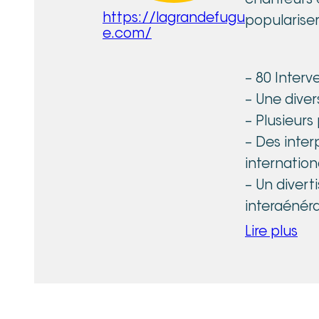
chanteurs e
https://lagrandefugu
populariser
e.com/
– 80 Interv
– Une diver
– Plusieurs
– Des inter
internation
– Un divert
intergénéra
– 80 concer
Lire plus