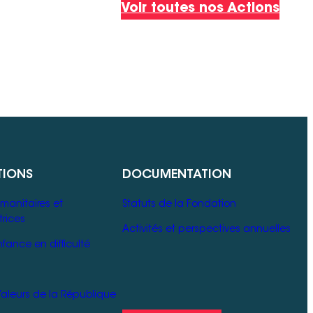
Voir toutes nos Actions
TIONS
DOCUMENTATION
manitaires et
Statuts de la Fondation
rices
Activités et perspectives annuelles
nfance en difficulté
 Valeurs de la République