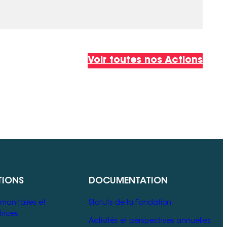
Voir toutes nos Actions
TIONS
DOCUMENTATION
manitaires et
Statuts de la Fondation
rices
Activités et perspectives annuelles