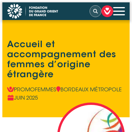
Rechercher
QUI SOMMES-NOUS
Accueil et
NOS ACTIONS
NOUS SOUTENIR
accompagnement des
NOUS SOLLICITER
ACTUALITÉS
femmes d’origine
TÉMOIGNAGES
CONTACT
étrangère
PROMOFEMMES
BORDEAUX MÉTROPOLE
JUIN 2025