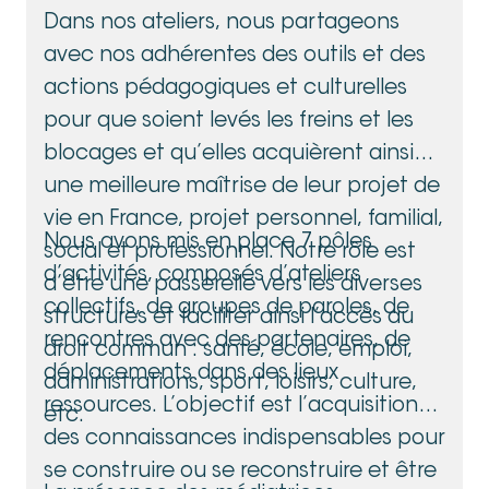
Dans nos ateliers, nous partageons
avec nos adhérentes des outils et des
actions pédagogiques et culturelles
pour que soient levés les freins et les
blocages et qu’elles acquièrent ainsi
une meilleure maîtrise de leur projet de
vie en France, projet personnel, familial,
Nous avons mis en place 7 pôles
social et professionnel. Notre rôle est
d’activités, composés d’ateliers
d’être une passerelle vers les diverses
collectifs, de groupes de paroles, de
structures et faciliter ainsi l’accès au
rencontres avec des partenaires, de
droit commun : santé, école, emploi,
déplacements dans des lieux
administrations, sport, loisirs, culture,
ressources. L’objectif est l’acquisition
etc.
des connaissances indispensables pour
se construire ou se reconstruire et être